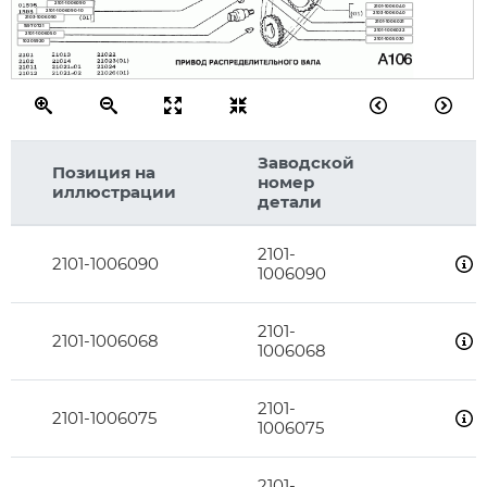
2101-1006090
2101-1006040
2101-1006090-10
2103-1006040
2103-1006090
2101-1006021
15970721
2101-1006022
2101-1006050
2101-1005030
10205920
Заводской
Позиция на
номер
иллюстрации
детали
2101-
2101-1006090
1006090
2101-
2101-1006068
1006068
2101-
2101-1006075
1006075
2101-