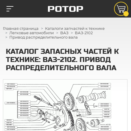
Главная страница
Каталоги запчастей к технике
Легковые автомобили
ВАЗ
ВАЗ-2102
Привод распределительного вала
КАТАЛОГ ЗАПАСНЫХ ЧАСТЕЙ К
ТЕХНИКЕ: ВАЗ-2102. ПРИВОД
РАСПРЕДЕЛИТЕЛЬНОГО ВАЛА
2101-1006020
2101-1006021
2101-1006022
2101-1006016
15970721
2101-1006068
2101-1006068
2101-1006072
2101-1006060
2101-1006070
2101-1006100
2103-1006100
2101-1006065
2101-1006080
11197773
2101-1006078
10902821
2101-1006075
11197773
2101-1006096
10902221
15896211
11197773
13540821
2101-1006016
2101-1006082
2101-1006020
2101-1006098