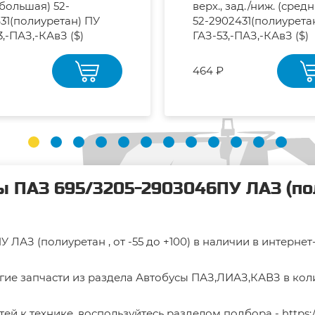
(большая) 52-
верх., зад./ниж. (средн
31(полиуретан) ПУ
52-2902431(полиурета
3,-ПАЗ,-КАвЗ ($)
ГАЗ-53,-ПАЗ,-КАвЗ ($)
464 ₽
 ПАЗ 695/3205-2903046ПУ ЛАЗ (полиу
ЛАЗ (полиуретан , от -55 до +100) в наличии в интерне
гие запчасти из раздела Автобусы ПАЗ,ЛИАЗ,КАВЗ в коли
тей к технике, воспользуйтесь разделом подбора -
https: