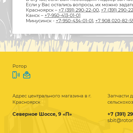
Если у Вас остались вопросы, их можно зада
Красноярск –
+7 (391) 290-22-00
,
+7 (391) 290-2
Канск –
+7-950-413-01-01
Минусинск -
+7-950-434-01-01
,
+7 908 020-82-5
Ротор
Адрес центрального магазина в г.
Запчасти д
Красноярск
сельскохо
Северное Шоссе, 9 «П»
+7 (391) 2
sbit@rotor