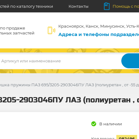
стей по каталогу техники
Контакты
Помощь с п
Красноярск, Канск, Минусинск, Усть-К
 по продаже
льных запчастей
Адреса и телефоны подразде
Артикул или наименование
ушка пружины ПАЗ 695/3205-2903046ПУ ЛАЗ (полиуретан , от -55 д
205-2903046ПУ ЛАЗ (полиуретан , от
В наличии
Код товара:
082496