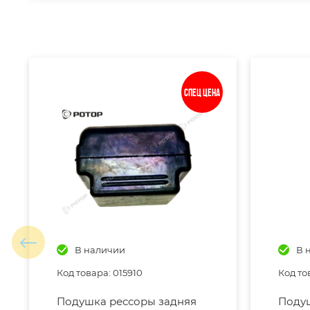
Спец цена
В наличии
В 
Код товара: 015910
Код то
Подушка рессоры задняя
Подуш