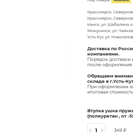
Красноярск, Северное
Красноярск, Северное 
Канск, ул. Шабалина 44
Минусинск, ул. Чайков
Усть-Кут, ул. Новосёло
Доставка по Росс
компаниями.
Порядок доставки 
после оформления 
Обращаем внимани
складе в г.Усть-Ку
При оформлении за
итоговая стоимост
Втулка ушка пруж
(полиуретан , от -5
349 ₽