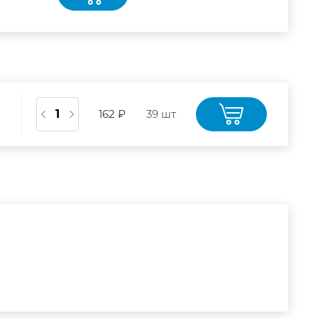
162 ₽
39 шт