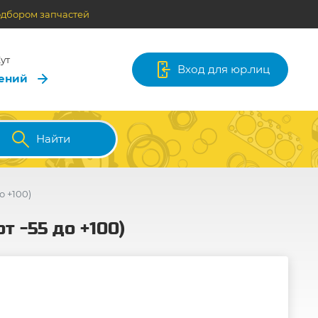
одбором запчастей
ут
Вход для юр.лиц
лений
Найти
о +100)
 -55 до +100)