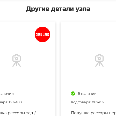
Другие детали узла
Спец цена
наличии
В наличии
вара: 082499
Код товара: 082497
ка рессоры зад./
Подушка рессоры пер