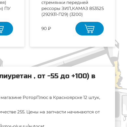
яя)
стремянки передней
н) ПУ
рессоры ЗИЛ,КАМАЗ 853525
(292931-П29) (3200)
90 ₽
ретан , от -55 до +100) в
т-магазине РоторПлюс в Красноярске 12 штук,
честве 255. Цены на запчасти начинаются от
//rotor-plus.ru/autocat