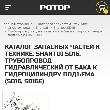
Главная страница
Каталоги запчастей к технике
Спецтехника
Shantui
Shantui SD16
Трубопровод гидравлический от бака к гидроцилиндру
подъема (SD16, SD16E)
КАТАЛОГ ЗАПАСНЫХ ЧАСТЕЙ К
ТЕХНИКЕ: SHANTUI SD16.
ТРУБОПРОВОД
ГИДРАВЛИЧЕСКИЙ ОТ БАКА К
ГИДРОЦИЛИНДРУ ПОДЪЕМА
(SD16, SD16E)
1
4
3
1
9
10
2