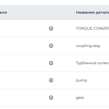
34
тали
Название детал
17
TORQUE CONVE
18
9
coupling assy
Турбинное колес
pump
gear