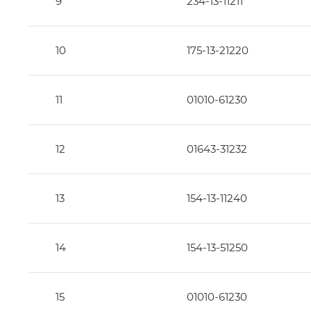
9
234-13-11211
10
175-13-21220
11
01010-61230
12
01643-31232
13
154-13-11240
14
154-13-51250
15
01010-61230