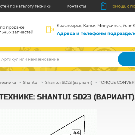
стей по каталогу техники
Контакты
Помощь с п
Красноярск, Канск, Минусинск, Усть-К
 по продаже
льных запчастей
Адреса и телефоны подразде
Артикул или наименование
техника
Shantui
Shantui SD23 (вариант)
TORQUE CONVERTE
ЕХНИКЕ: SHANTUI SD23 (ВАРИАНТ).
44