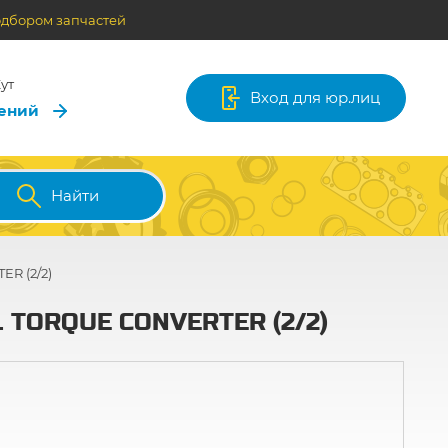
одбором запчастей
ут
Вход для юр.лиц
лений
Найти
R (2/2)
 TORQUE CONVERTER (2/2)