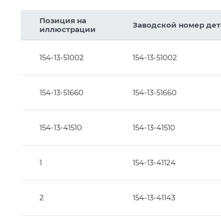
4
5
Позиция на
33
Заводской номер де
иллюстрации
13
29
30
154-13-51002
154-13-51002
31
154-13-51660
154-13-51660
12
10
11
14
154-13-41510
154-13-41510
16
15
1
154-13-41124
2
154-13-41143