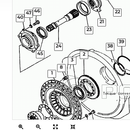
46
22
47
40
21
23
39
24
38
45
2
3
8
1
6
7