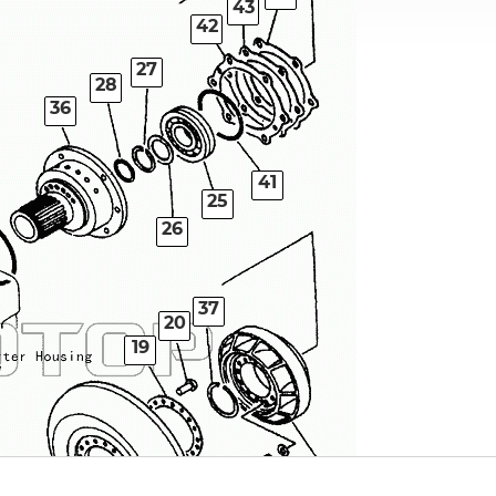
43
42
27
28
36
41
25
26
37
20
19
32
35