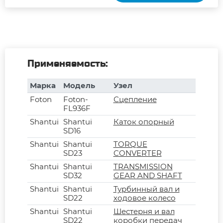
Применяемость:
Марка
Модель
Узел
Foton
Foton-
Сцепление
FL936F
Shantui
Shantui
Каток опорный
SD16
Shantui
Shantui
TORQUE
SD23
CONVERTER
Shantui
Shantui
TRANSMISSION
SD32
GEAR AND SHAFT
Shantui
Shantui
Турбинный вал и
SD22
ходовое колесо
Shantui
Shantui
Шестерня и вал
SD22
коробки передач