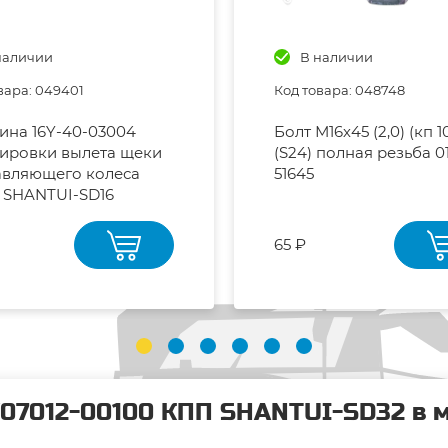
наличии
В наличии
вара: 049401
Код товара: 048748
ина 16Y-40-03004
Болт М16х45 (2,0) (кп 10
ировки вылета щеки
(S24) полная резьба 0
авляющего колеса
51645
 SHANTUI-SD16
65 ₽
/07012-00100 КПП SHANTUI-SD32 в 