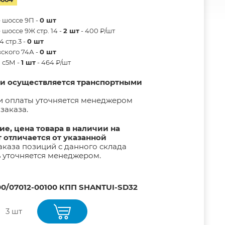
 шоссе 9П -
0 шт
шоссе 9Ж стр. 14 -
2 шт
- 400 ₽/шт
 стр.3 -
0 шт
ского 74А -
0 шт
в с5М -
1 шт
- 464 ₽/шт
ии осуществляется транспортными
и оплаты уточняется менеджером
заказа.
е, цена товара в наличии на
т отличается от указанной
каза позиций с данного склада
ь уточняется менеджером.
00/07012-00100 КПП SHANTUI-SD32
3 шт