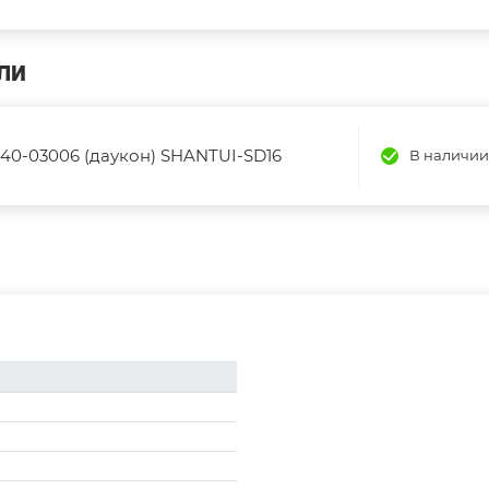
ЛИ
Y-40-03006 (даукон) SHANTUI-SD16
В наличии