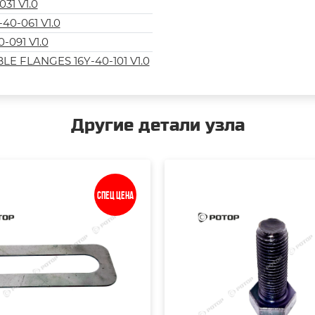
31 V1.0
40-061 V1.0
-091 V1.0
E FLANGES 16Y-40-101 V1.0
Другие детали узла
Спец цена