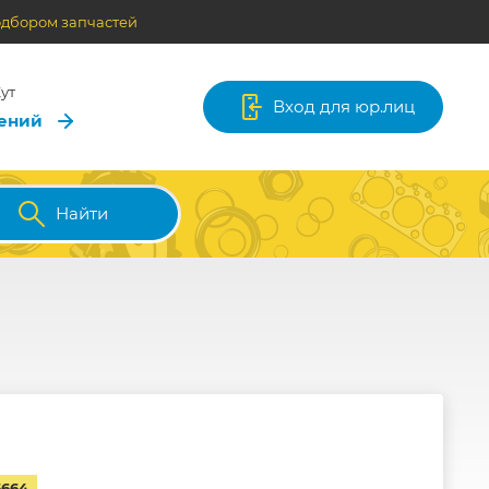
одбором запчастей
ут
Вход для юр.лиц
лений
Найти
6664