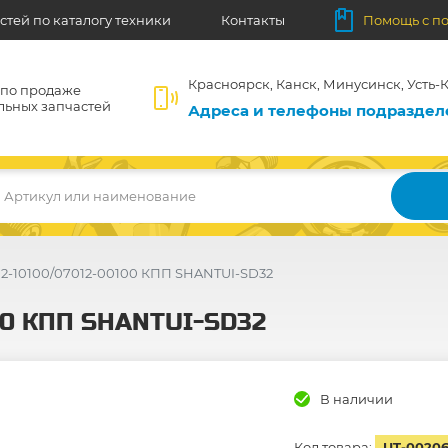
стей по каталогу техники
Контакты
Помощь с п
Красноярск, Канск, Минусинск, Усть-К
 по продаже
льных запчастей
Адреса и телефоны подразде
Артикул или наименование
2-10100/07012-00100 КПП SHANTUI-SD32
00 КПП SHANTUI-SD32
В наличии
Код товара:
UT-0020