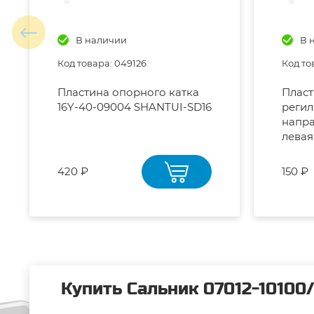
В наличии
В 
Код товара: 049126
Код то
Пластина опорного катка
Пласт
16Y-40-09004 SHANTUI-SD16
регил
напр
левая
420 ₽
150 ₽
Купить Сальник 07012-10100