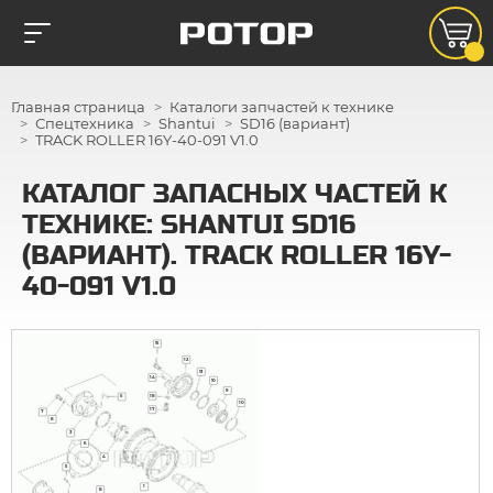
Главная страница
Каталоги запчастей к технике
Спецтехника
Shantui
SD16 (вариант)
TRACK ROLLER 16Y-40-091 V1.0
КАТАЛОГ ЗАПАСНЫХ ЧАСТЕЙ К
ТЕХНИКЕ: SHANTUI SD16
(ВАРИАНТ). TRACK ROLLER 16Y-
40-091 V1.0
15
12
13
14
10
9
18
5
10
17
7
8
3
6
4
5
1
8