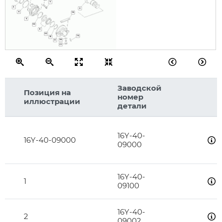
7
4
2
6
16
3
10
9
10
14
13
18
11
17
Заводской
Позиция на
номер
иллюстрации
детали
16Y-40-
16Y-40-09000
09000
16Y-40-
1
09100
16Y-40-
2
09002