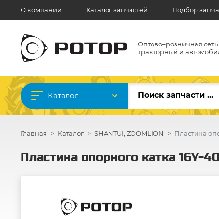
О компании
Каталог запчастей
Подбор запча
Оптово–розничная сеть
тракторный и автомоби
Каталог
Главная
Каталог
SHANTUI, ZOOMLION
Пластина опо
Пластина опорного катка 16Y-4