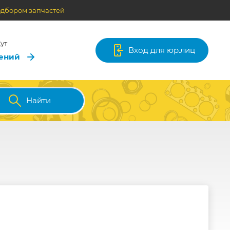
одбором запчастей
ут
Вход для юр.лиц
лений
Найти