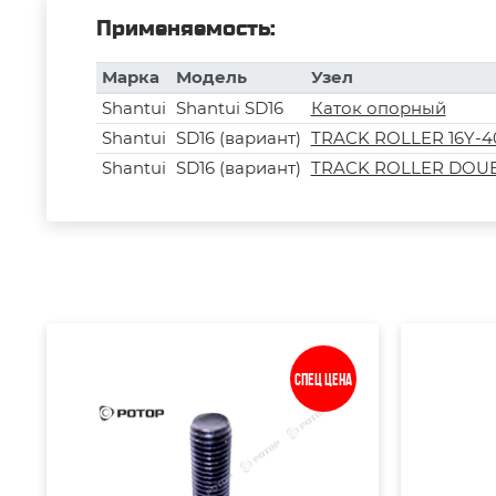
Применяемость:
Марка
Модель
Узел
Shantui
Shantui SD16
Каток опорный
Shantui
SD16 (вариант)
TRACK ROLLER 16Y-40
Shantui
SD16 (вариант)
TRACK ROLLER DOUBL
Спец цена