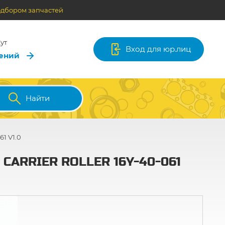
одбором запчастей
ут
Вход для юр.лиц
лений
Найти
1 V1.0
 CARRIER ROLLER 16Y-40-061