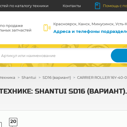
стей по каталогу техники
Контакты
Помощь с п
Красноярск, Канск, Минусинск, Усть-К
 по продаже
льных запчастей
Адреса и телефоны подразде
Артикул или наименование
техника
Shantui
SD16 (вариант)
CARRIER ROLLER 16Y-40-06
ЕХНИКЕ: SHANTUI SD16 (ВАРИАНТ).
20