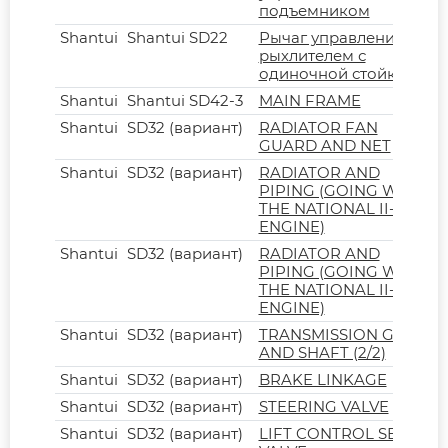
подъемником
Shantui
Shantui SD22
Рычаг управления
рыхлителем с
одиночной стойкой
Shantui
Shantui SD42-3
MAIN FRAME
Shantui
SD32 (вариант)
RADIATOR FAN
GUARD AND NET
Shantui
SD32 (вариант)
RADIATOR AND
PIPING (GOING WITH
THE NATIONAL II-
ENGINE)
Shantui
SD32 (вариант)
RADIATOR AND
PIPING (GOING WITH
THE NATIONAL II-
ENGINE)
Shantui
SD32 (вариант)
TRANSMISSION GEAR
AND SHAFT (2/2)
Shantui
SD32 (вариант)
BRAKE LINKAGE
Shantui
SD32 (вариант)
STEERING VALVE
Shantui
SD32 (вариант)
LIFT CONTROL SERVO