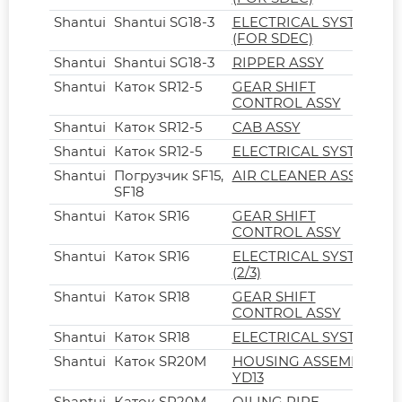
Shantui
Shantui SG18-3
ELECTRICAL SYSTEM
(FOR SDEC)
Shantui
Shantui SG18-3
RIPPER ASSY
Shantui
Каток SR12-5
GEAR SHIFT
CONTROL ASSY
Shantui
Каток SR12-5
CAB ASSY
Shantui
Каток SR12-5
ELECTRICAL SYSTEM
Shantui
Погрузчик SF15,
AIR CLEANER ASSY
SF18
Shantui
Каток SR16
GEAR SHIFT
CONTROL ASSY
Shantui
Каток SR16
ELECTRICAL SYSTEM
(2/3)
Shantui
Каток SR18
GEAR SHIFT
CONTROL ASSY
Shantui
Каток SR18
ELECTRICAL SYSTEM
Shantui
Каток SR20M
HOUSING ASSEMBLY
YD13
Shantui
Каток SR20M
OILING PIPE