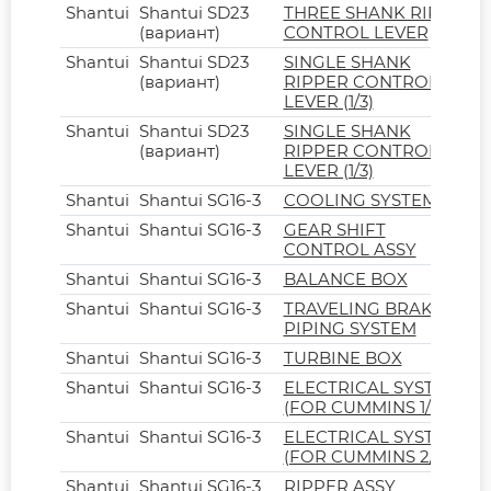
Shantui
Shantui SD23
THREE SHANK RIPPER
(вариант)
CONTROL LEVER
Shantui
Shantui SD23
SINGLE SHANK
(вариант)
RIPPER CONTROL
LEVER (1/3)
Shantui
Shantui SD23
SINGLE SHANK
(вариант)
RIPPER CONTROL
LEVER (1/3)
Shantui
Shantui SG16-3
COOLING SYSTEM
Shantui
Shantui SG16-3
GEAR SHIFT
CONTROL ASSY
Shantui
Shantui SG16-3
BALANCE BOX
Shantui
Shantui SG16-3
TRAVELING BRAKE
PIPING SYSTEM
Shantui
Shantui SG16-3
TURBINE BOX
Shantui
Shantui SG16-3
ELECTRICAL SYSTEM
(FOR CUMMINS 1/3)
Shantui
Shantui SG16-3
ELECTRICAL SYSTEM
(FOR CUMMINS 2/3)
Shantui
Shantui SG16-3
RIPPER ASSY