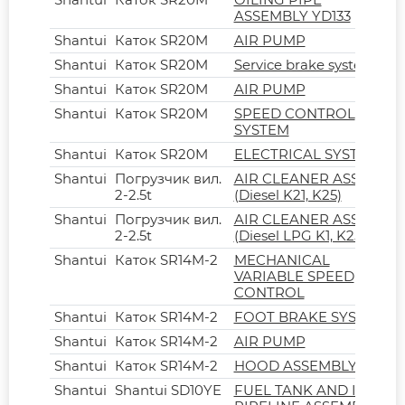
ASSEMBLY YD133
Shantui
Каток SR20M
AIR PUMP
Shantui
Каток SR20M
Service brake system
Shantui
Каток SR20M
AIR PUMP
Shantui
Каток SR20M
SPEED CONTROL
SYSTEM
Shantui
Каток SR20M
ELECTRICAL SYSTEM
Shantui
Погрузчик вил.
AIR CLEANER ASSY
2-2.5t
(Diesel K21, K25)
Shantui
Погрузчик вил.
AIR CLEANER ASSY
2-2.5t
(Diesel LPG K1, K25)
Shantui
Каток SR14M-2
MECHANICAL
VARIABLE SPEED
CONTROL
Shantui
Каток SR14M-2
FOOT BRAKE SYSTEM
Shantui
Каток SR14M-2
AIR PUMP
Shantui
Каток SR14M-2
HOOD ASSEMBLY
Shantui
Shantui SD10YE
FUEL TANK AND ITS