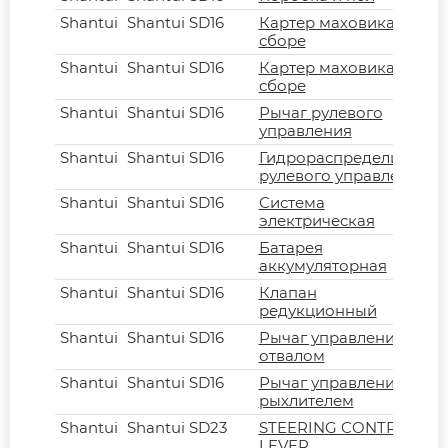
Shantui
Shantui SD16
Картер маховика в
сборе
Shantui
Shantui SD16
Картер маховика в
сборе
Shantui
Shantui SD16
Рычаг рулевого
управления
Shantui
Shantui SD16
Гидрораспределитель
рулевого управления
Shantui
Shantui SD16
Система
электрическая
Shantui
Shantui SD16
Батарея
аккумуляторная
Shantui
Shantui SD16
Клапан
редукционный
Shantui
Shantui SD16
Рычаг управления
отвалом
Shantui
Shantui SD16
Рычаг управления
рыхлителем
Shantui
Shantui SD23
STEERING CONTROL
LEVER