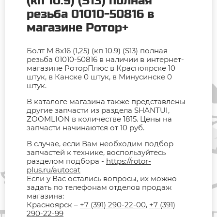
(кп 10.9) (S13) полная
резьба 01010-50816 в
магазине Ротор+
Болт М 8х16 (1,25) (кп 10.9) (S13) полная
резьба 01010-50816 в наличии в интернет-
магазине РоторПлюс в Красноярске 10
штук, в Канске 0 штук, в Минусинске 0
штук.
В каталоге магазина также представлены
другие запчасти из раздела SHANTUI,
ZOOMLION в количестве 1815. Цены на
запчасти начинаются от 10 руб.
В случае, если Вам необходим подбор
запчастей к технике, воспользуйтесь
разделом подбора -
https://rotor-
plus.ru/autocat
Если у Вас остались вопросы, их можно
задать по телефонам отделов продаж
магазина:
Красноярск –
+7 (391) 290-22-00
,
+7 (391)
290-22-99