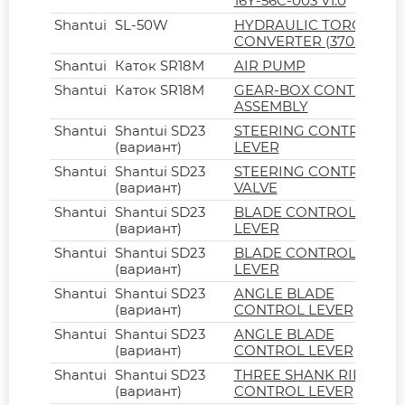
16Y-56C-003 V1.0
Shantui
SL-50W
HYDRAULIC TORQUE
CONVERTER (370801)
Shantui
Каток SR18M
AIR PUMP
Shantui
Каток SR18M
GEAR-BOX CONTROL
ASSEMBLY
Shantui
Shantui SD23
STEERING CONTROL
(вариант)
LEVER
Shantui
Shantui SD23
STEERING CONTROL
(вариант)
VALVE
Shantui
Shantui SD23
BLADE CONTROL
(вариант)
LEVER
Shantui
Shantui SD23
BLADE CONTROL
(вариант)
LEVER
Shantui
Shantui SD23
ANGLE BLADE
(вариант)
CONTROL LEVER
Shantui
Shantui SD23
ANGLE BLADE
(вариант)
CONTROL LEVER
Shantui
Shantui SD23
THREE SHANK RIPPER
(вариант)
CONTROL LEVER