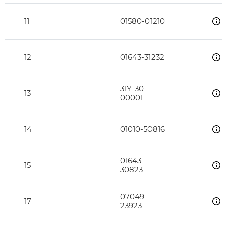
11
01580-01210
12
01643-31232
31Y-30-
13
00001
14
01010-50816
01643-
15
30823
07049-
17
23923