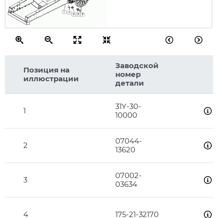
1
3
2
2
3
Заводской
Позиция на
номер
иллюстрации
детали
31Y-30-
1
10000
07044-
2
13620
07002-
3
03634
4
175-21-32170