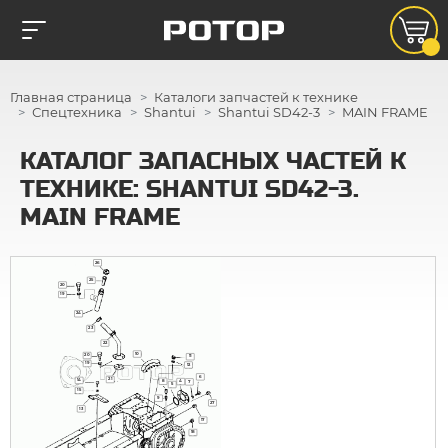
Главная страница
Каталоги запчастей к технике
Спецтехника
Shantui
Shantui SD42-3
MAIN FRAME
КАТАЛОГ ЗАПАСНЫХ ЧАСТЕЙ К
ТЕХНИКЕ: SHANTUI SD42-3.
MAIN FRAME
26
25
20
19
24
23
22
10
20
11
19
12
6
21
14
8
4
7
5
15
9
27
13
17
18