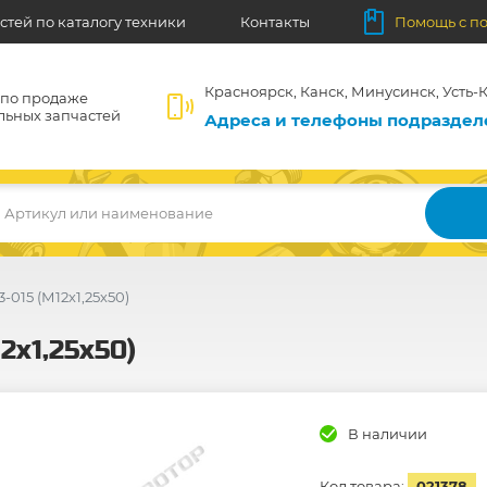
стей по каталогу техники
Контакты
Помощь с п
Красноярск, Канск, Минусинск, Усть-К
 по продаже
льных запчастей
Адреса и телефоны подразде
Артикул или наименование
-015 (М12х1,25х50)
2х1,25х50)
В наличии
Код товара:
021378