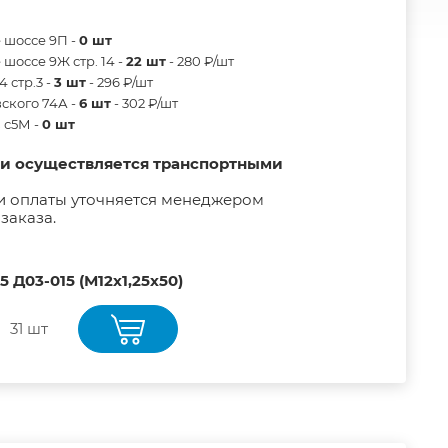
 шоссе 9П -
0 шт
шоссе 9Ж стр. 14 -
22 шт
- 280 ₽/шт
 стр.3 -
3 шт
- 296 ₽/шт
ского 74А -
6 шт
- 302 ₽/шт
в с5М -
0 шт
ии осуществляется транспортными
и оплаты уточняется менеджером
заказа.
 Д03-015 (М12х1,25х50)
31 шт