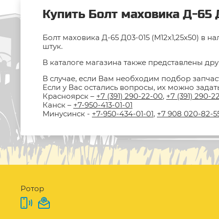
Купить Болт маховика Д-65 Д
Болт маховика Д-65 Д03-015 (М12х1,25х50) в 
штук.
В каталоге магазина также представлены друг
В случае, если Вам необходим подбор запчас
Если у Вас остались вопросы, их можно зада
Красноярск –
+7 (391) 290-22-00
,
+7 (391) 290-2
Канск –
+7-950-413-01-01
Минусинск -
+7-950-434-01-01
,
+7 908 020-82-5
Ротор