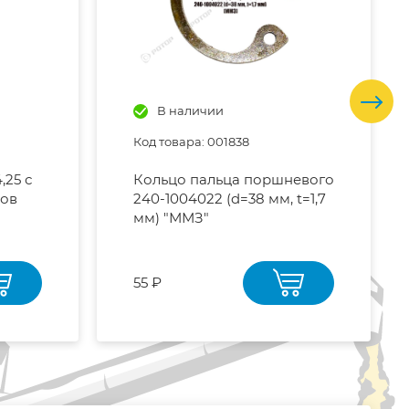
В наличии
Код товара: 001838
,25 с
Кольцо пальца поршневого
бов
240-1004022 (d=38 мм, t=1,7
мм) "ММЗ"
55 ₽