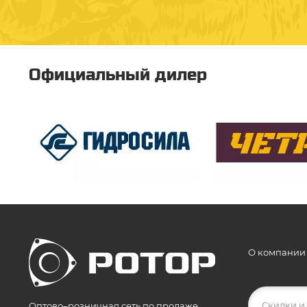
Официальный дилер
О компании
Оптово–розничная сеть по продаже