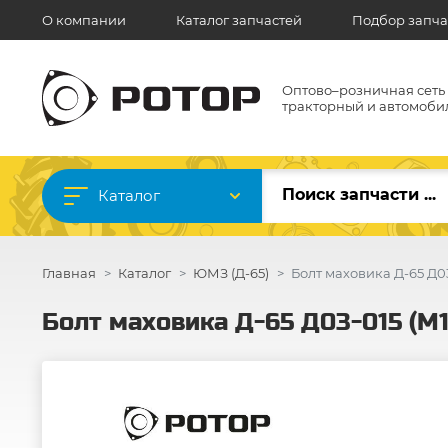
О компании
Каталог запчастей
Подбор запча
Оптово–розничная сеть
тракторный и автомоби
Каталог
Главная
Каталог
ЮМЗ (Д-65)
Болт маховика Д-65 Д03
Болт маховика Д-65 Д03-015 (М1