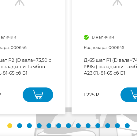
наличии
В наличии
вара: 000646
Код товара: 000645
шат Р2 (D вала=73,50 с
Д-65 шат Р1 (D вала=74
) вкладыши Тамбов
1996г) вкладыши Там
.-81-65 сб Б1
А23.01.-81-65 сб Б1
₽
1 225 ₽