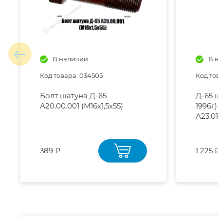
В наличии
В 
Код товара: 034505
Код то
Болт шатуна Д-65
Д-65 
А20.00.001 (М16х1,5х55)
1996г
А23.01
389 ₽
1 225 