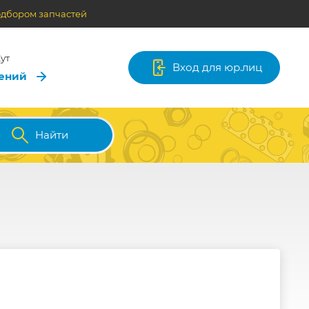
одбором запчастей
ут
Вход для юр.лиц
лений
Найти