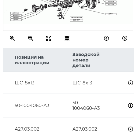
Д03-017А
Д03-016А
Д03-009А2
Д03-015
Д03-007М1
Д03-006
Д65-10045000
Д03-005
Д03-С91А
Заводской
Позиция на
номер
иллюстрации
детали
ШС-8х13
ШС-8х13
50-
50-1004060-А3
1004060-А3
А27.03.002
А27.03.002