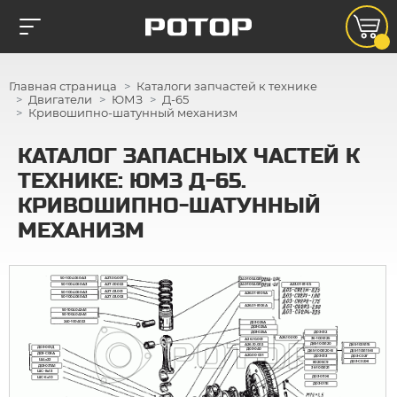
Главная страница
Каталоги запчастей к технике
Двигатели
ЮМЗ
Д-65
Кривошипно-шатунный механизм
КАТАЛОГ ЗАПАСНЫХ ЧАСТЕЙ К
ТЕХНИКЕ: ЮМЗ Д-65.
КРИВОШИПНО-ШАТУННЫЙ
МЕХАНИЗМ
50-1004060-А3
А27.00.007
240-1004021
50-1004060-А3
А27.00.022
240-1004021
А23.01-81-65
А27.03.001
50-1004060-А3
А26.01-8105А
А27.03.002
50-1004060-А3
А26.01-8106А
50-1004042-А1
50-1004042-А1
240-1004022
Д03-025А
Д03-025А
Д03-025А
Д03-012
А26.10.000
36-1005125
А26.10.001
Д65-1005120
А26.10.002
Д65-1005115
Д03-001Д
Д03-040
Д65-1005120-В
Д65-1105115-В
Д03-С08А
А20.00-001
Д03-С02Г
Д03-013
Ш4х22
Д03-С02Ж
80205С9
Д03-037А1
36-1005121
ШС-8х13
Д03-011Ж
ШС-6х10
Д03-011Е