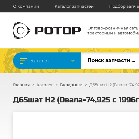
О компании
Каталог запчастей
Подбор запча
Оптово–розничная сеть
тракторный и автомоби
Каталог
Главная
Каталог
Вкладыши
Д65шат Н2 (Dвала=74,925
Д65шат Н2 (Dвала=74,925 с 1996г