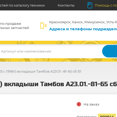
стей по каталогу техники
Контакты
Помощь с п
Красноярск, Канск, Минусинск, Усть-К
 по продаже
льных запчастей
Адреса и телефоны подразде
Артикул или наименование
 с 1996г) вкладыши Тамбов А23.01.-81-65 сб Б1
) вкладыши Тамбов А23.01.-81-65 сб
На заказ
Код товара:
000644