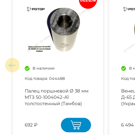
Спец цена
В наличии
В 
Код товара: 044488
Код то
Палец поршневой Ø 38 мм
Венец
МТЗ 50-1004042-А1
Д-65 Д
толстостенный (Тамбов)
(Укра
692 ₽
6 494