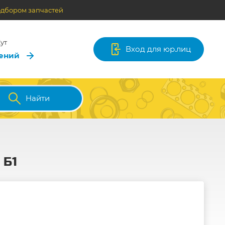
одбором запчастей
ут
Вход для юр.лиц
лений
Найти
 Б1