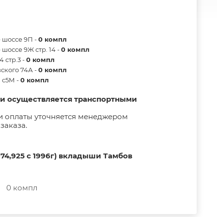
 шоссе 9П -
0 компл
шоссе 9Ж стр. 14 -
0 компл
 стр.3 -
0 компл
ского 74А -
0 компл
в с5М -
0 компл
ии осуществляется транспортными
и оплаты уточняется менеджером
заказа.
74,925 с 1996г) вкладыши Тамбов
0 компл