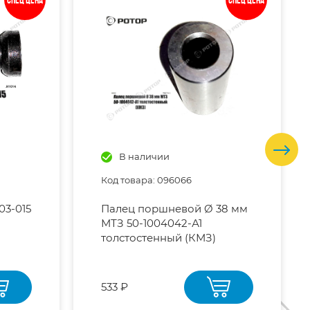
Спец цена
Спец цена
В наличии
Код товара: 096066
03-015
Палец поршневой Ø 38 мм
МТЗ 50-1004042-А1
толстостенный (КМЗ)
533 ₽