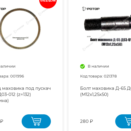
Спец цена
наличии
В наличии
вара: 001996
Код товара: 021378
 маховика под пускач
Болт маховика Д-65 Д
03-012 (z=132)
(М12х1,25х50)
ина)
 ₽
280 ₽