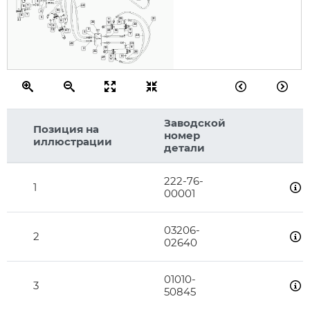
3
7
48
8
10
4
7
8
5
21
29
7
7
8
8
25
8
22
7
8
3
13
8
23
18
8
7
4
7
46
49
29
8
19
2
24
29
8
8
47
7
Заводской
Позиция на
номер
иллюстрации
детали
222-76-
1
00001
03206-
2
02640
01010-
3
50845