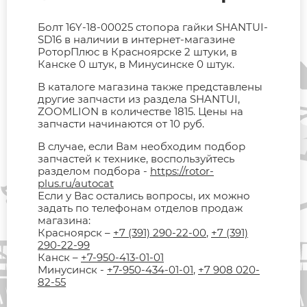
Болт 16Y-18-00025 стопора гайки SHANTUI-
SD16 в наличии в интернет-магазине
РоторПлюс в Красноярске 2 штуки, в
Канске 0 штук, в Минусинске 0 штук.
В каталоге магазина также представлены
другие запчасти из раздела SHANTUI,
ZOOMLION в количестве 1815. Цены на
запчасти начинаются от 10 руб.
В случае, если Вам необходим подбор
запчастей к технике, воспользуйтесь
разделом подбора -
https://rotor-
plus.ru/autocat
Если у Вас остались вопросы, их можно
задать по телефонам отделов продаж
магазина:
Красноярск –
+7 (391) 290-22-00
,
+7 (391)
290-22-99
Канск –
+7-950-413-01-01
Минусинск -
+7-950-434-01-01
,
+7 908 020-
82-55