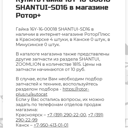
SHANTUI-SD16 в магазине
Ротор+
Гайка 16Y-16-00018 SHANTUI-SD16 в
наличии в интернет-магазине РоторПлюс
в Красноярске 4 штуки, в Канске 0 штук, в
Минусинске 0 штук.
В каталоге магазина также представлены
другие запчасти из раздела SHANTUI,
ZOOMLION в количестве 1815. Цены на
запчасти начинаются от 10 руб.
В случае, если Вам необходим подбор
запчастей к технике, воспользуйтесь
разделом подбора -
https://rotor-
plus.ru/autocat
Если у Вас остались вопросы, их можно
задать по телефонам отделов продаж
магазина:
Красноярск –
+7 (391) 290-22-00
,
+7 (391)
290-22-99
Канск –
+7-950-413-01-01